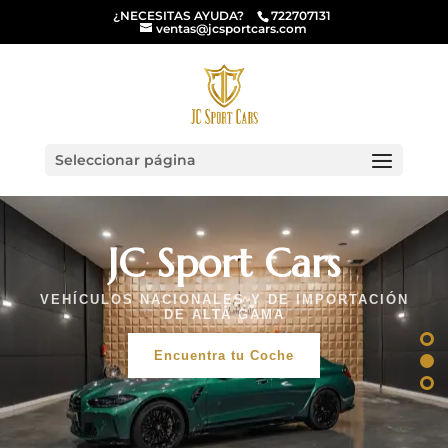
¿NECESITAS AYUDA?
722707131
ventas@jcsportcars.com
Seleccionar página
JC Sport Cars
VEHÍCULOS NACIONALES Y DE IMPORTACIÓN
DE ALTA GAMA
Encuentra tu Coche